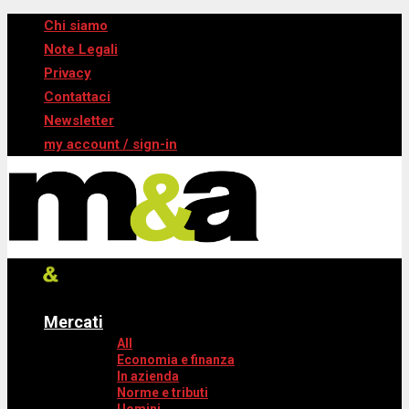
Chi siamo
Note Legali
Privacy
Contattaci
Newsletter
my account / sign-in
Mercati
All
Economia e finanza
In azienda
Norme e tributi