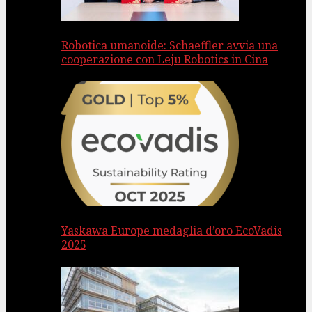
Robotica umanoide: Schaeffler avvia una
cooperazione con Leju Robotics in Cina
Yaskawa Europe medaglia d’oro EcoVadis
2025