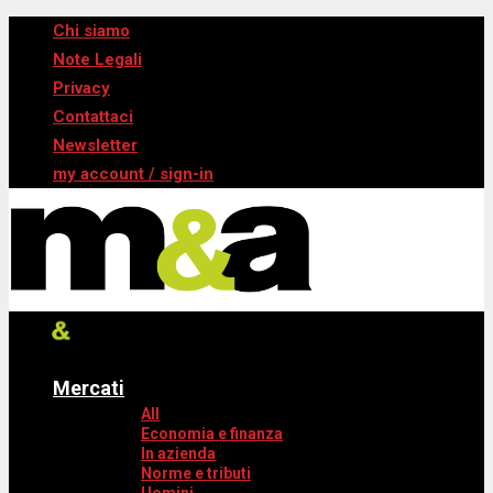
Chi siamo
Note Legali
Privacy
Contattaci
Newsletter
my account / sign-in
Mercati
All
Economia e finanza
In azienda
Norme e tributi