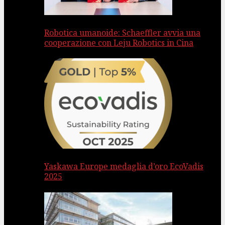
Robotica umanoide: Schaeffler avvia una
cooperazione con Leju Robotics in Cina
Yaskawa Europe medaglia d’oro EcoVadis
2025