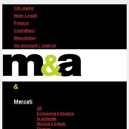
Chi siamo
Note Legali
Privacy
Contattaci
Newsletter
my account / sign-in
Mercati
All
Economia e finanza
In azienda
Norme e tributi