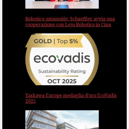
Robotica umanoide: Schaeffler avvia una
cooperazione con Leju Robotics in Cina
Yaskawa Europe medaglia d’oro EcoVadis
2025