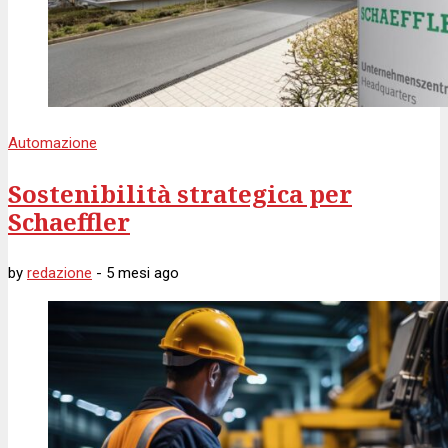
Automazione
Sostenibilità strategica per
Schaeffler
by
redazione
-
5 mesi
ago