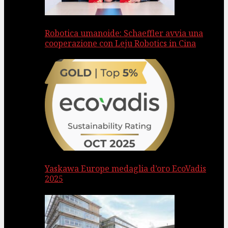
Robotica umanoide: Schaeffler avvia una
cooperazione con Leju Robotics in Cina
Yaskawa Europe medaglia d’oro EcoVadis
2025