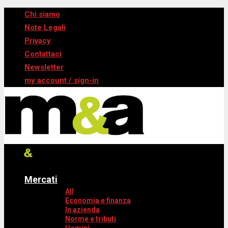
Chi siamo
Note Legali
Privacy
Contattaci
Newsletter
my account / sign-in
Mercati
All
Economia e finanza
In azienda
Norme e tributi