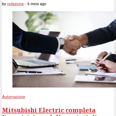
by
redazione
-
6 mesi
ago
Automazione
Mitsubishi Electric completa