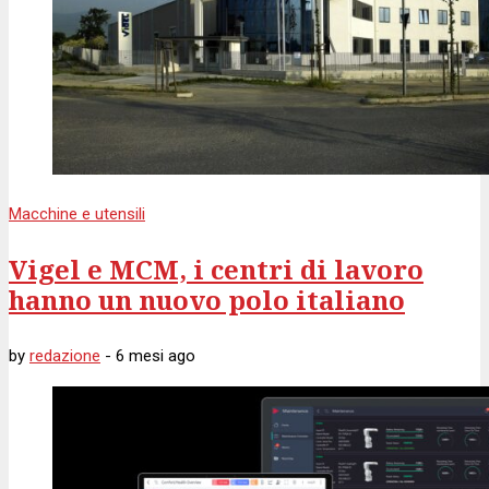
Macchine e utensili
Vigel e MCM, i centri di lavoro
hanno un nuovo polo italiano
by
redazione
-
6 mesi
ago