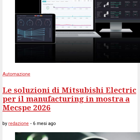
Automazione
Le soluzioni di Mitsubishi Electric
per il manufacturing in mostra a
Mecspe 2026
by
redazione
-
6 mesi
ago