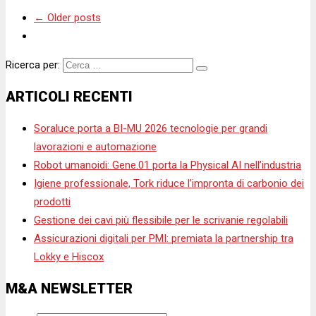
←
Older posts
Ricerca per:
ARTICOLI RECENTI
Soraluce porta a BI-MU 2026 tecnologie per grandi
lavorazioni e automazione
Robot umanoidi: Gene.01 porta la Physical AI nell’industria
Igiene professionale, Tork riduce l’impronta di carbonio dei
prodotti
Gestione dei cavi più flessibile per le scrivanie regolabili
Assicurazioni digitali per PMI: premiata la partnership tra
Lokky e Hiscox
M&A NEWSLETTER