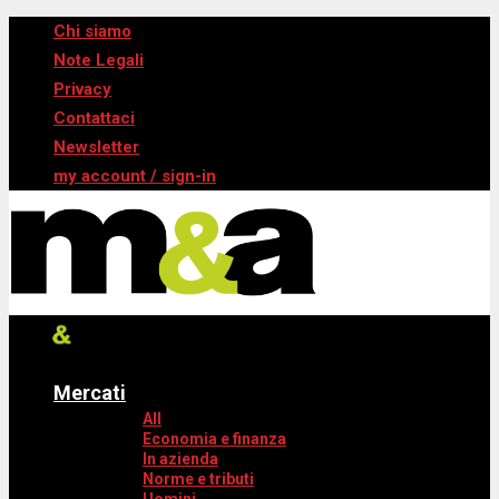
Chi siamo
Note Legali
Privacy
Contattaci
Newsletter
my account / sign-in
Mercati
All
Economia e finanza
In azienda
Norme e tributi