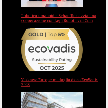
Robotica umanoide: Schaeffler avvia una
cooperazione con Leju Robotics in Cina
Yaskawa Europe medaglia d’oro EcoVadis
2025