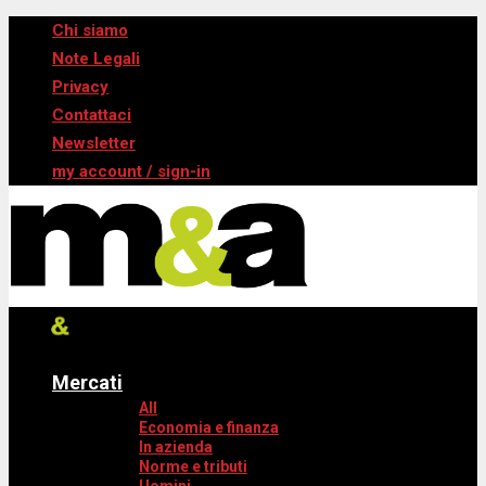
Chi siamo
Note Legali
Privacy
Contattaci
Newsletter
my account / sign-in
Mercati
All
Economia e finanza
In azienda
Norme e tributi