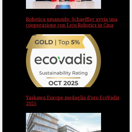
Robotica umanoide: Schaeffler avvia una
cooperazione con Leju Robotics in Cina
Yaskawa Europe medaglia d’oro EcoVadis
2025