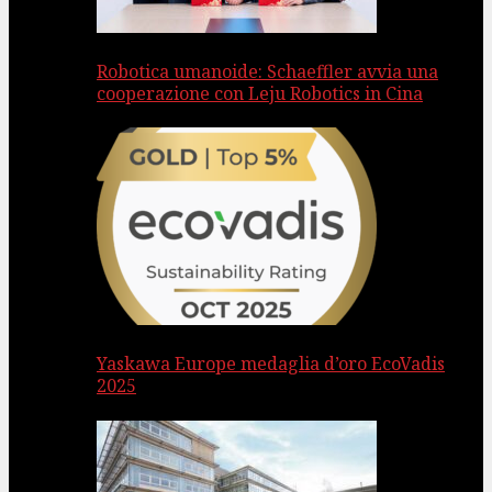
Robotica umanoide: Schaeffler avvia una
cooperazione con Leju Robotics in Cina
Yaskawa Europe medaglia d’oro EcoVadis
2025