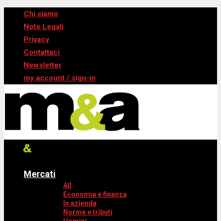
Chi siamo
Note Legali
Privacy
Contattaci
Newsletter
my account / sign-in
Mercati
All
Economia e finanza
In azienda
Norme e tributi