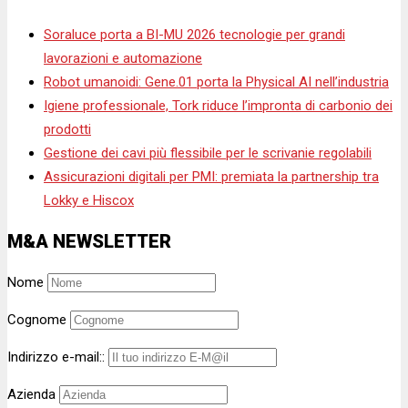
Soraluce porta a BI-MU 2026 tecnologie per grandi
lavorazioni e automazione
Robot umanoidi: Gene.01 porta la Physical AI nell’industria
Igiene professionale, Tork riduce l’impronta di carbonio dei
prodotti
Gestione dei cavi più flessibile per le scrivanie regolabili
Assicurazioni digitali per PMI: premiata la partnership tra
Lokky e Hiscox
M&A NEWSLETTER
Nome
Cognome
Indirizzo e-mail::
Azienda