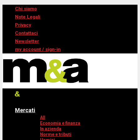
Chi siamo
Note Legali
Privacy
Contattaci
Newsletter
my account / sign-in
Mercati
All
Economia e finanza
In azienda
Norme e tributi