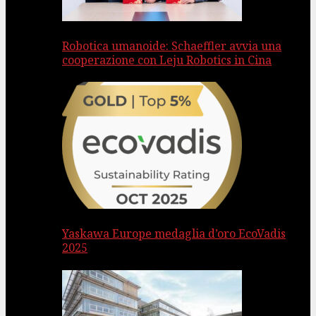
Robotica umanoide: Schaeffler avvia una
cooperazione con Leju Robotics in Cina
Yaskawa Europe medaglia d’oro EcoVadis
2025