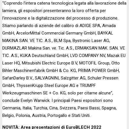
“Coprendo l’intera catena tecnologica legata alla lavorazione della
lamiera, gli espositori presenteranno la loro offerta per
l’innovazione e la digitalizzazione del processo di produzione.
Stiamo parlando di aziende del calibro di ADIGE SPA, Amada
GmbH, ArcelorMittal Commercial Germany GmbH, BAYKAL
MAKINA SAN. VE TIC. A.S., BLM Spa, Bystronic Laser AG,
DURMAZLAR Makina San. ve. Tic. A.S., ERMAKSAN MAK. SAN. VE
TIC. A.S., KUKA Deutschland GmbH, LVD COMPANY NV, Mazak EU
Laser HQ, Mitsubishi Electric Europe B.V, MOTOFIL Group, Otto
Bihler Maschinenfabrik GmbH & Co. KG, PRIMA POWER GmbH,
SafanDarley B.V., SALVAGNINI, Salzgitter AG, Schuler Pressen
GmbH, ThyssenKrupp Steel Europe AG e TRUMPF
Werkzeugmaschinen SE + Co. KG, solo per citarne alcune”,
conclude Evelyn Warwick. I principali Paesi espositori sono
Germania, Italia, Turchia, Cina, Svizzera, Paesi Bassi, Spagna,
Belgio, Polonia, Austria, Portogallo e Stati Uniti.
NOVITÀ: Area presentazioni di EuroBLECH 2022