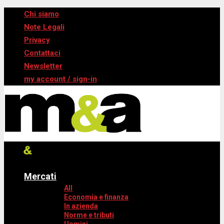
Chi siamo
Note Legali
Privacy
Contattaci
Newsletter
my account / sign-in
Mercati
All
Economia e finanza
In azienda
Norme e tributi