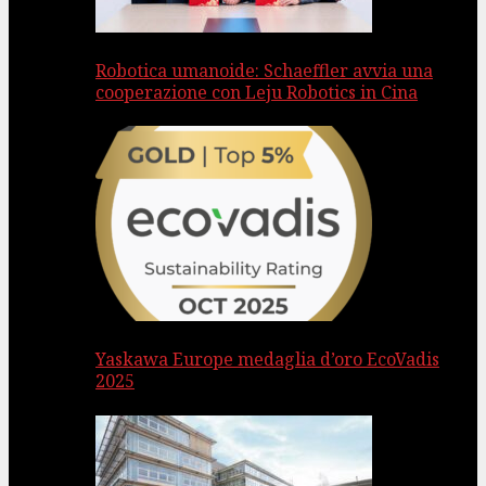
Robotica umanoide: Schaeffler avvia una
cooperazione con Leju Robotics in Cina
Yaskawa Europe medaglia d’oro EcoVadis
2025