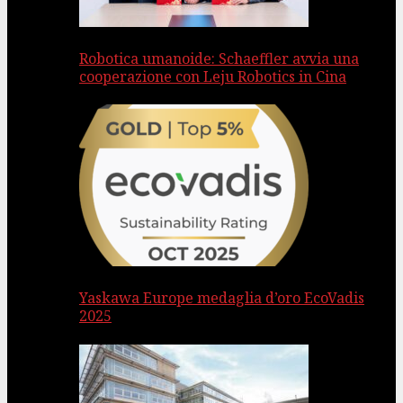
Robotica umanoide: Schaeffler avvia una
cooperazione con Leju Robotics in Cina
Yaskawa Europe medaglia d’oro EcoVadis
2025