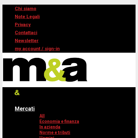
Chi siamo
Note Legali
Privacy
Contattaci
Newsletter
my account / sign-in
Mercati
All
Economia e finanza
In azienda
Norme e tributi