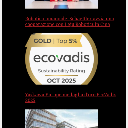
Robotica umanoide: Schaeffler avvia una
cooperazione con Leju Robotics in Cina
Yaskawa Europe medaglia d’oro EcoVadis
2025