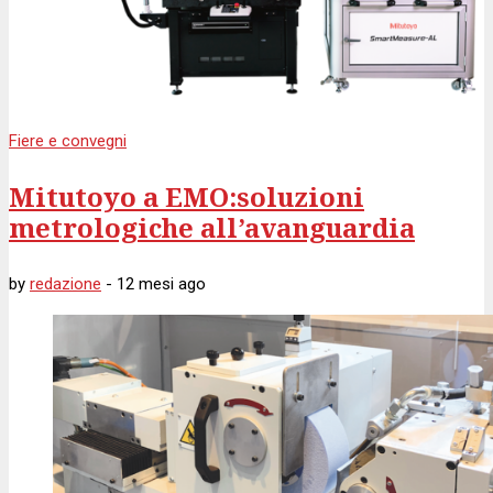
Fiere e convegni
Mitutoyo a EMO:soluzioni
metrologiche all’avanguardia
by
redazione
-
12 mesi
ago