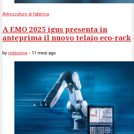
Attrezzature di fabbrica
A EMO 2025 igus presenta in
anteprima il nuovo telaio eco-rack
by
redazione
-
11 mesi
ago