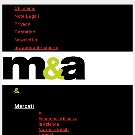
Chi siamo
Note Legali
Privacy
Contattaci
Newsletter
my account / sign-in
Mercati
All
Economia e finanza
In azienda
Norme e tributi