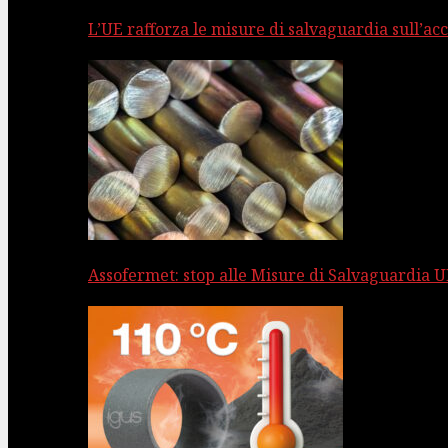
L’UE rafforza le misure di salvaguardia sull’acc
Assofermet: stop alle Misure di Salvaguardia UE