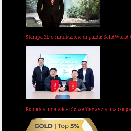
Stampa 3D e simulazione di guida: SolidWorld
Robotica umanoide: Schaeffler avvia una coope