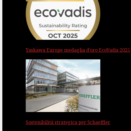
Yaskawa Europe medaglia d’oro EcoVadis 2025
Sostenibilità strategica per Schaeffler