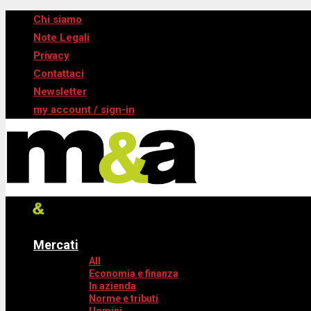
Chi siamo
Note Legali
Privacy
Contattaci
Newsletter
my account / sign-in
Mercati
All
Economia e finanza
In azienda
Norme e tributi