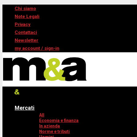
Chi siamo
Note Legali
Privacy
Contattaci
Newsletter
my account / sign-in
Mercati
All
Economia e finanza
In azienda
Norme e tributi