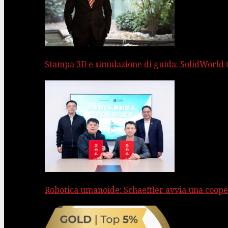
Stampa 3D e simulazione di guida: SolidWorld
Robotica umanoide: Schaeffler avvia una coope