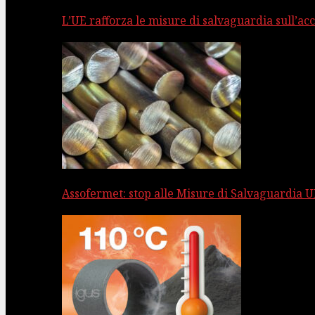
L’UE rafforza le misure di salvaguardia sull’acc
Assofermet: stop alle Misure di Salvaguardia UE