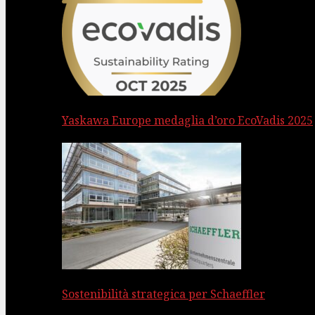
Yaskawa Europe medaglia d’oro EcoVadis 2025
Sostenibilità strategica per Schaeffler