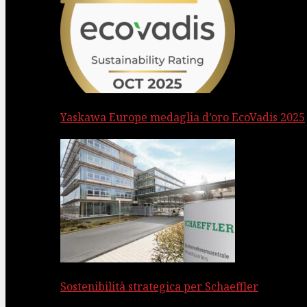
Yaskawa Europe medaglia d’oro EcoVadis 2025
Sostenibilità strategica per Schaeffler