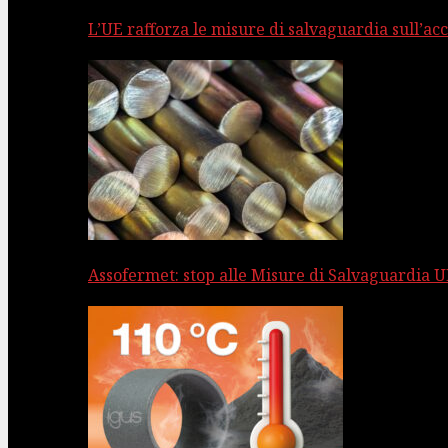
L’UE rafforza le misure di salvaguardia sull’acc
Assofermet: stop alle Misure di Salvaguardia UE