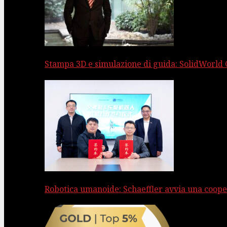
Stampa 3D e simulazione di guida: SolidWorld
Robotica umanoide: Schaeffler avvia una coope