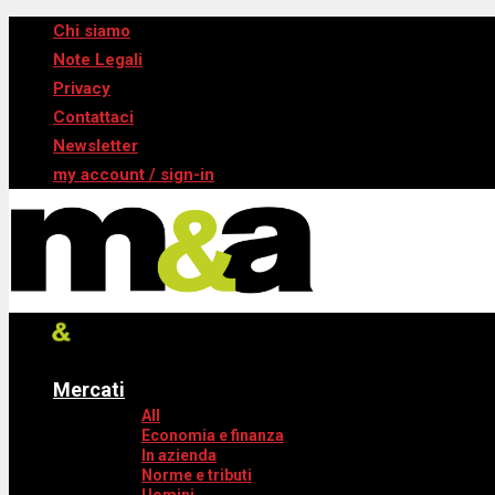
Chi siamo
Note Legali
Privacy
Contattaci
Newsletter
my account / sign-in
Mercati
All
Economia e finanza
In azienda
Norme e tributi