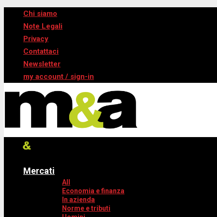
Chi siamo
Note Legali
Privacy
Contattaci
Newsletter
my account / sign-in
Mercati
All
Economia e finanza
In azienda
Norme e tributi