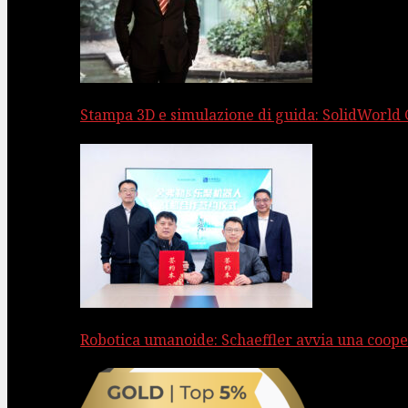
Stampa 3D e simulazione di guida: SolidWorld
Robotica umanoide: Schaeffler avvia una coope