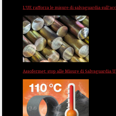
L’UE rafforza le misure di salvaguardia sull’acc
Assofermet: stop alle Misure di Salvaguardia UE