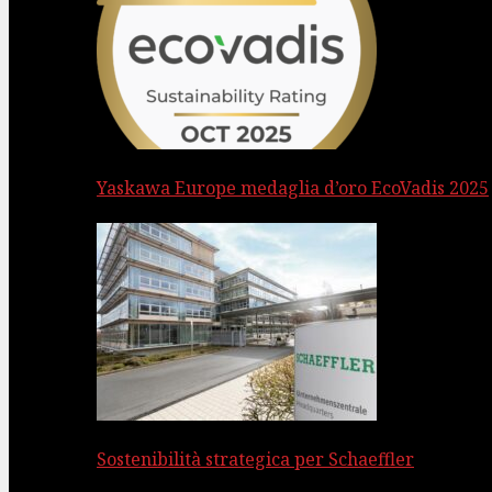
Yaskawa Europe medaglia d’oro EcoVadis 2025
Sostenibilità strategica per Schaeffler