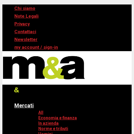
Chi siamo
Note Legali
Privacy
Contattaci
Newsletter
my account / sign-in
Mercati
All
Economia e finanza
In azienda
Norme e tributi