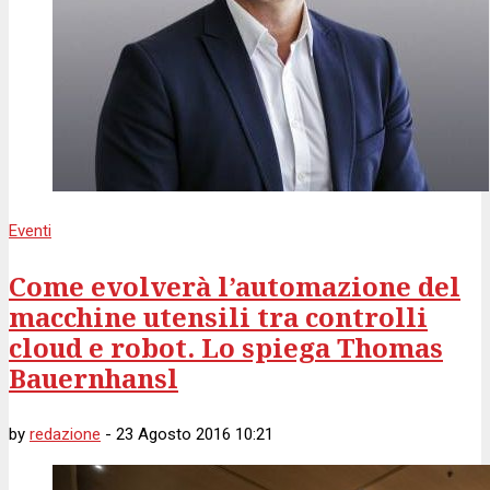
Eventi
Come evolverà l’automazione del
macchine utensili tra controlli
cloud e robot. Lo spiega Thomas
Bauernhansl
by
redazione
-
23 Agosto 2016 10:21