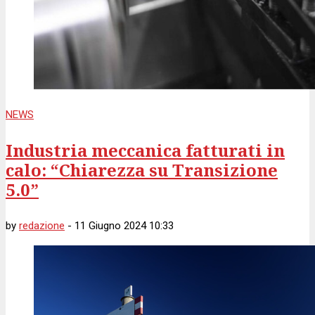
NEWS
Industria meccanica fatturati in
calo: “Chiarezza su Transizione
5.0”
by
redazione
-
11 Giugno 2024 10:33