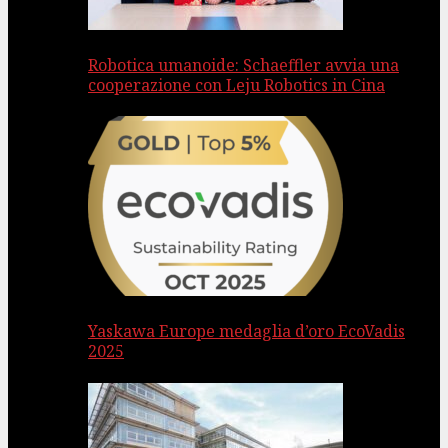
Robotica umanoide: Schaeffler avvia una
cooperazione con Leju Robotics in Cina
Yaskawa Europe medaglia d’oro EcoVadis
2025