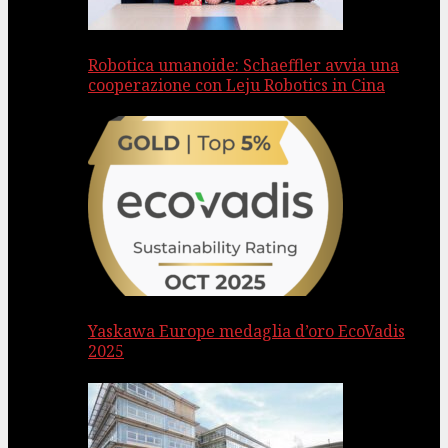
Robotica umanoide: Schaeffler avvia una
cooperazione con Leju Robotics in Cina
Yaskawa Europe medaglia d’oro EcoVadis
2025