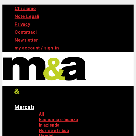
Chi siamo
Note Legali
Privacy
Contattaci
Newsletter
my account / sign-in
Mercati
All
Economia e finanza
In azienda
Norme e tributi