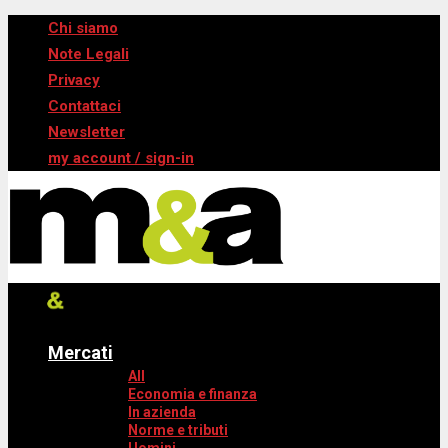
Chi siamo
Note Legali
Privacy
Contattaci
Newsletter
my account / sign-in
Mercati
All
Economia e finanza
In azienda
Norme e tributi