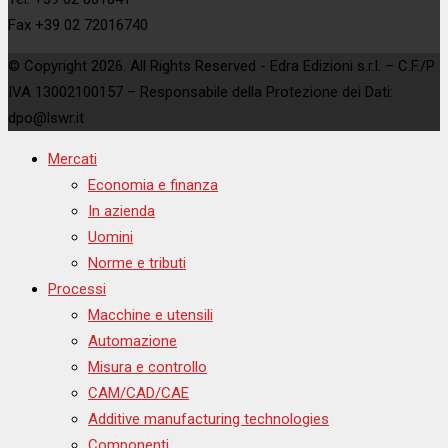
Fax +39 02 72016740
© Copyright 2026. All Rights Reserved - Edra Edizioni s.r.l. – C.F./P
IVA 13002100157 – Responsabile della Protezione dei Dati:
dpo@lswr.it
Mercati
Economia e finanza
In azienda
Uomini
Norme e tributi
Processi
Macchine e utensili
Automazione
Misura e controllo
CAM/CAD/CAE
Additive manufacturing technologies
Componenti