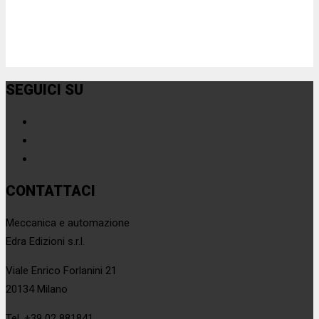
SEGUICI SU
CONTATTACI
Meccanica e automazione
Edra Edizioni s.r.l.
Viale Enrico Forlanini 21
20134 Milano
Tel. +39 02 881841