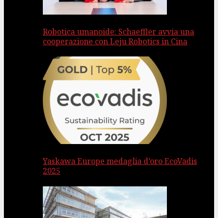
Robotica umanoide: Schaeffler avvia una
cooperazione con Leju Robotics in Cina
Yaskawa Europe medaglia d’oro EcoVadis
2025