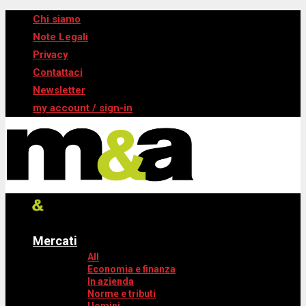
Chi siamo
Note Legali
Privacy
Contattaci
Newsletter
my account / sign-in
Mercati
All
Economia e finanza
In azienda
Norme e tributi