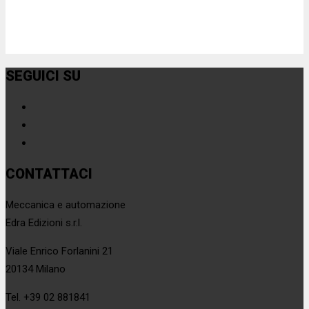
SEGUICI SU
CONTATTACI
Meccanica e automazione
Edra Edizioni s.r.l.
Viale Enrico Forlanini 21
20134 Milano
Tel. +39 02 881841