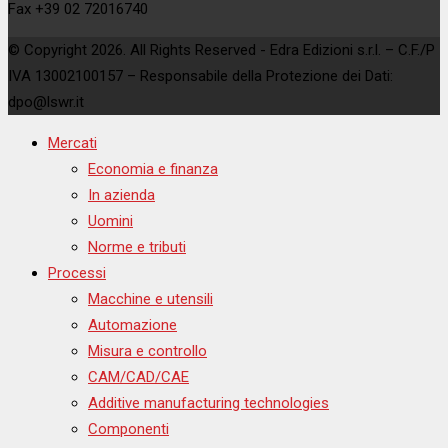
Fax +39 02 72016740
© Copyright 2026. All Rights Reserved - Edra Edizioni s.r.l. – C.F./P
IVA 13002100157 – Responsabile della Protezione dei Dati:
dpo@lswr.it
Mercati
Economia e finanza
In azienda
Uomini
Norme e tributi
Processi
Macchine e utensili
Automazione
Misura e controllo
CAM/CAD/CAE
Additive manufacturing technologies
Componenti