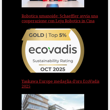
Robotica umanoide: Schaeffler avvia una
cooperazione con Leju Robotics in Cina
Yaskawa Europe medaglia d’oro EcoVadis
2025