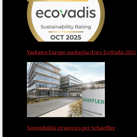
Yaskawa Europe medaglia d’oro EcoVadis 2025
Sostenibilità strategica per Schaeffler