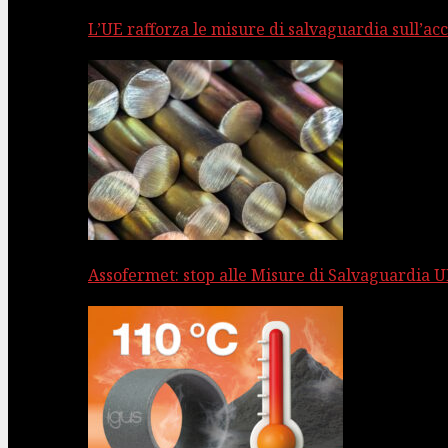
L’UE rafforza le misure di salvaguardia sull’acc
Assofermet: stop alle Misure di Salvaguardia UE