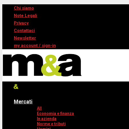
Chi siamo
Note Legali
Privacy
Contattaci
Newsletter
my account / sign-in
Mercati
All
Economia e finanza
In azienda
Norme e tributi