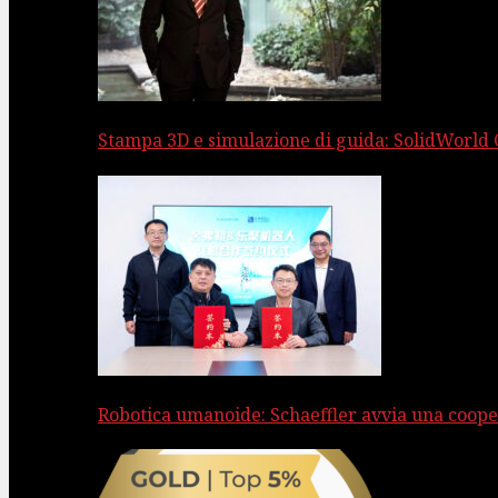
Stampa 3D e simulazione di guida: SolidWorld
Robotica umanoide: Schaeffler avvia una coope