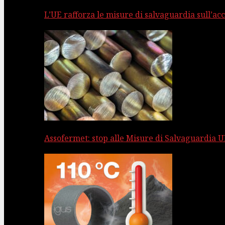
L’UE rafforza le misure di salvaguardia sull’acc
Assofermet: stop alle Misure di Salvaguardia UE