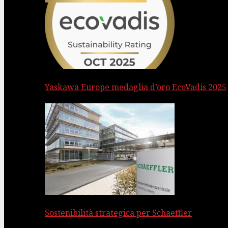
Yaskawa Europe medaglia d’oro EcoVadis 2025
Sostenibilità strategica per Schaeffler