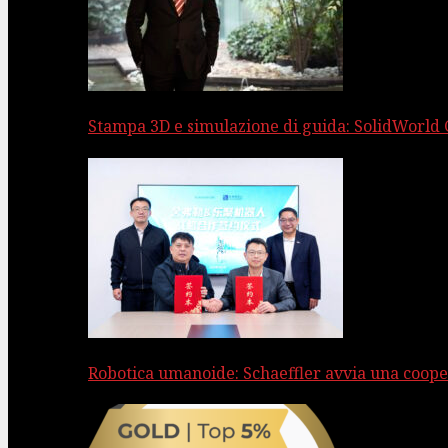
Stampa 3D e simulazione di guida: SolidWorld
Robotica umanoide: Schaeffler avvia una coope