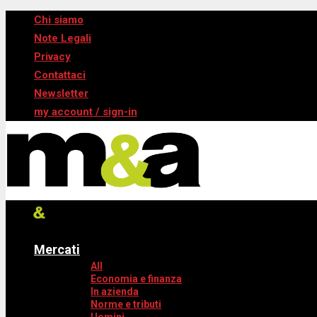
Chi siamo
Note Legali
Privacy
Contattaci
Newsletter
my account / sign-in
Mercati
All
Economia e finanza
In azienda
Norme e tributi