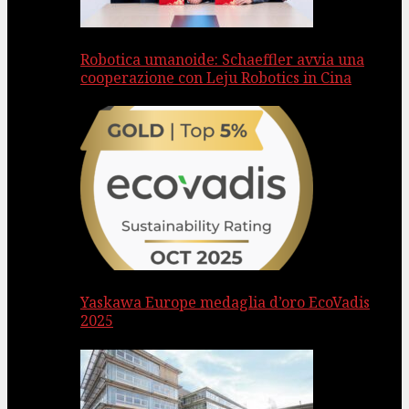
Robotica umanoide: Schaeffler avvia una
cooperazione con Leju Robotics in Cina
Yaskawa Europe medaglia d’oro EcoVadis
2025