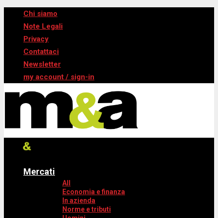
Chi siamo
Note Legali
Privacy
Contattaci
Newsletter
my account / sign-in
Mercati
All
Economia e finanza
In azienda
Norme e tributi