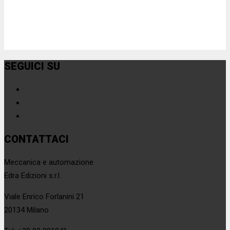
SEGUICI SU
CONTATTACI
Meccanica e automazione
Edra Edizioni s.r.l.
Viale Enrico Forlanini 21
20134 Milano