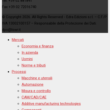
Tel. +39 02 881841
Fax +39 02 72016740
© Copyright 2026. All Rights Reserved - Edra Edizioni s.r.l. – C.F./P
IVA 13002100157 – Responsabile della Protezione dei Dati:
dpo@lswr.it
Mercati
Economia e finanza
In azienda
Uomini
Norme e tributi
Processi
Macchine e utensili
Automazione
Misura e controllo
CAM/CAD/CAE
Additive manufacturing technologies
Componenti