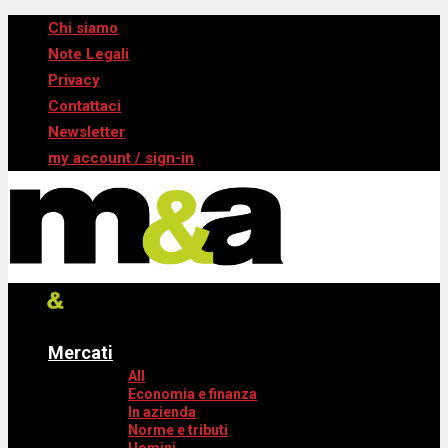
Chi siamo
Note Legali
Privacy
Contattaci
Newsletter
my account / sign-in
Mercati
All
Economia e finanza
In azienda
Norme e tributi