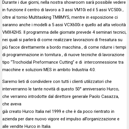
Durante i due giorni, nella nostra showroom sarà possibile vedere
in funzione il centro di lavoro a 3 assi VM10i ed il 5 assi VC500i ,
oltre al tornio Multitasking TM8MYS, mentre in esposizione ci
saranno anche i modelli a 5 assi VCX600i e quello ad alta velocità
VMX42HS. Il programma delle giornate prevede 4 seminari tecnici,
nei quali si parlerà di come realizzare lavorazioni di fresatura su
più facce direttamente a bordo macchina , di come ridurre i tempi
di programmazione in tornitura , di nuove tecniche di lavorazione
tipo “Trochoidal Preformance Cutting” e di interconnessione tra
macchine e soluzioni MES in ambito Industria 4.0.
Saremo lieti di condividere con tutti i clienti utilizzatori che
interverranno le tante novità di questo 50° anniversario Hurco,
che verranno introdotte dal direttore generale Paolo Casazza,
che aveva
già creato Hurco Italia nel 1999 e che è da poco rientrato in
azienda per dare nuovo vigore ed impulso all’organizzazione e
alle vendite Hurco in Italia.