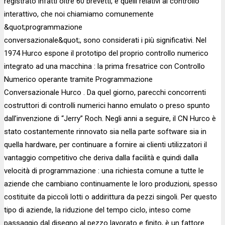
registrato infatti oltre 60 brevetti, e quelli relativi al controllo
interattivo, che noi chiamiamo comunemente
&quot;programmazione
conversazionale&quot;, sono considerati i più significativi. Nel
1974 Hurco espone il prototipo del proprio controllo numerico
integrato ad una macchina : la prima fresatrice con Controllo
Numerico operante tramite Programmazione
Conversazionale Hurco . Da quel giorno, parecchi concorrenti
costruttori di controlli numerici hanno emulato o preso spunto
dall’invenzione di “Jerry” Roch. Negli anni a seguire, il CN Hurco è
stato costantemente rinnovato sia nella parte software sia in
quella hardware, per continuare a fornire ai clienti utilizzatori il
vantaggio competitivo che deriva dalla facilità e quindi dalla
velocità di programmazione : una richiesta comune a tutte le
aziende che cambiano continuamente le loro produzioni, spesso
costituite da piccoli lotti o addirittura da pezzi singoli. Per questo
tipo di aziende, la riduzione del tempo ciclo, inteso come
passaggio dal disegno al pezzo lavorato e finito, è un fattore