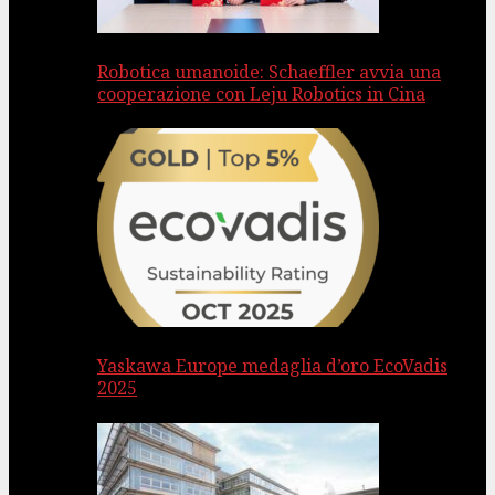
Robotica umanoide: Schaeffler avvia una
cooperazione con Leju Robotics in Cina
Yaskawa Europe medaglia d’oro EcoVadis
2025