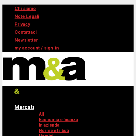
Chi siamo
Note Legali
Privacy
Contattaci
Newsletter
my account / sign-in
Mercati
All
Economia e finanza
In azienda
Norme e tributi