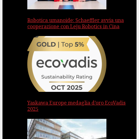
Robotica umanoide: Schaeffler avvia una
cooperazione con Leju Robotics in Cina
Yaskawa Europe medaglia d’oro EcoVadis
2025