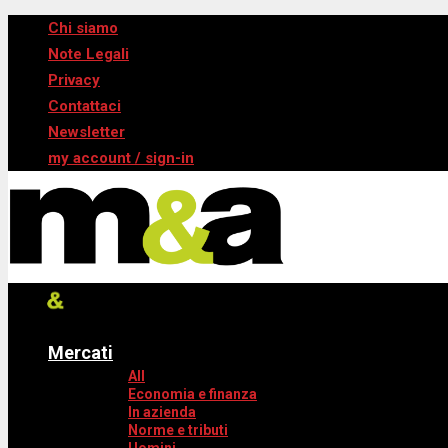
Chi siamo
Note Legali
Privacy
Contattaci
Newsletter
my account / sign-in
Mercati
All
Economia e finanza
In azienda
Norme e tributi