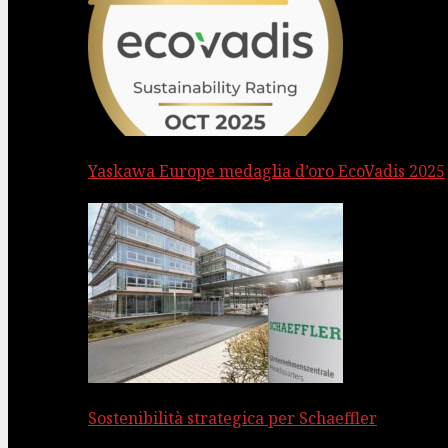
Yaskawa Europe medaglia d’oro EcoVadis 2025
Sostenibilità strategica per Schaeffler