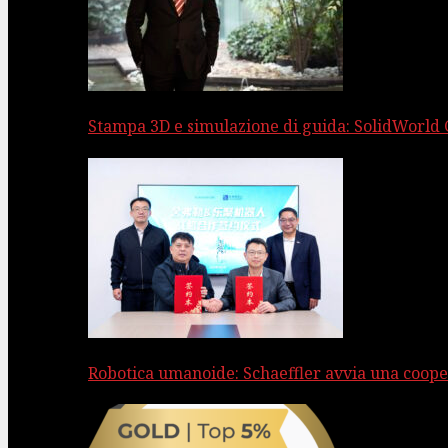
Stampa 3D e simulazione di guida: SolidWorld
Robotica umanoide: Schaeffler avvia una coope