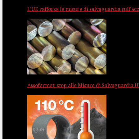
L’UE rafforza le misure di salvaguardia sull’acc
Assofermet: stop alle Misure di Salvaguardia UE