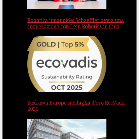
Robotica umanoide: Schaeffler avvia una
cooperazione con Leju Robotics in Cina
Yaskawa Europe medaglia d’oro EcoVadis
2025