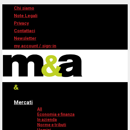
Chi siamo
Note Legali
Privacy
Contattaci
Newsletter
my account / sign-in
Mercati
All
Economia e finanza
In azienda
Norme e tributi