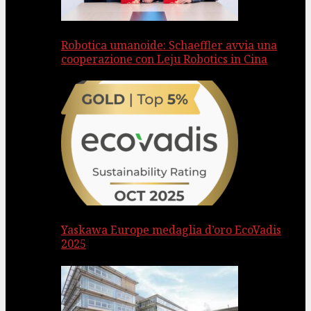
Robotica umanoide: Schaeffler avvia una
cooperazione con Leju Robotics in Cina
Yaskawa Europe medaglia d’oro EcoVadis
2025