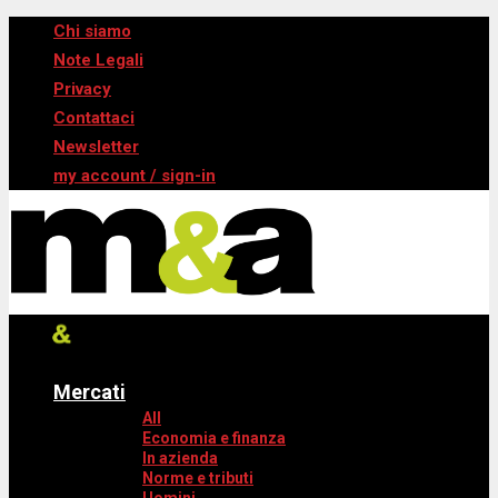
Chi siamo
Note Legali
Privacy
Contattaci
Newsletter
my account / sign-in
Mercati
All
Economia e finanza
In azienda
Norme e tributi