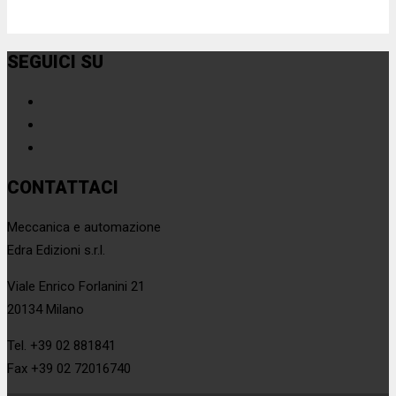
SEGUICI SU
CONTATTACI
Meccanica e automazione
Edra Edizioni s.r.l.
Viale Enrico Forlanini 21
20134 Milano
Tel. +39 02 881841
Fax +39 02 72016740