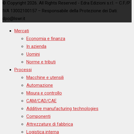
© Copyright 2026. All Rights Reserved - Edra Edizioni s.r.l. – C.F./P
IVA 13002100157 – Responsabile della Protezione dei Dati:
dpo@lswr.it
Mercati
Economia e finanza
In azienda
Uomini
Norme e tributi
Processi
Macchine e utensili
Automazione
Misura e controllo
CAM/CAD/CAE
Additive manufacturing technologies
Componenti
Attrezzature di fabbrica
Logistica interna