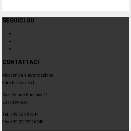
SEGUICI SU
CONTATTACI
Meccanica e automazione
Edra Edizioni s.r.l.
Viale Enrico Forlanini 21
20134 Milano
Tel. +39 02 881841
Fax +39 02 72016740