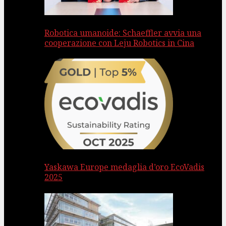
Robotica umanoide: Schaeffler avvia una
cooperazione con Leju Robotics in Cina
Yaskawa Europe medaglia d’oro EcoVadis
2025