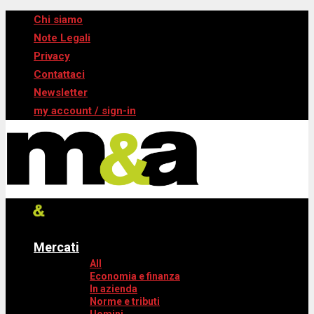
Chi siamo
Note Legali
Privacy
Contattaci
Newsletter
my account / sign-in
Mercati
All
Economia e finanza
In azienda
Norme e tributi