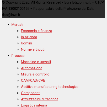
© Copyright 2026. All Rights Reserved - Edra Edizioni s.r.l. – C.F./P
IVA 13002100157 – Responsabile della Protezione dei Dati:
dpo@lswr.it
Mercati
Economia e finanza
In azienda
Uomini
Norme e tributi
Processi
Macchine e utensili
Automazione
Misura e controllo
CAM/CAD/CAE
Additive manufacturing technologies
Componenti
Attrezzature di fabbrica
Logistica interna