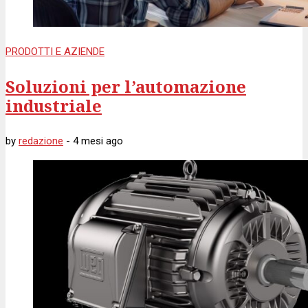
PRODOTTI E AZIENDE
Soluzioni per l’automazione
industriale
by
redazione
-
4 mesi
ago