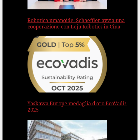
Robotica umanoide: Schaeffler avvia una
cooperazione con Leju Robotics in Cina
Yaskawa Europe medaglia d’oro EcoVadis
2025