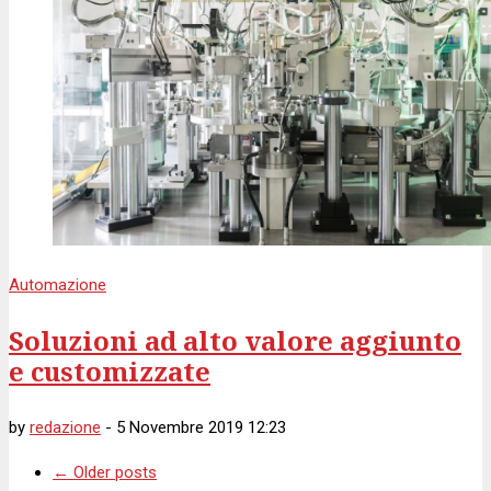
Automazione
Soluzioni ad alto valore aggiunto
e customizzate
by
redazione
-
5 Novembre 2019 12:23
←
Older posts