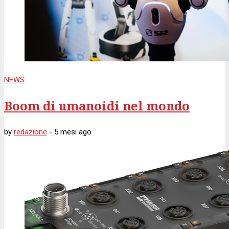
NEWS
Boom di umanoidi nel mondo
by
redazione
-
5 mesi
ago