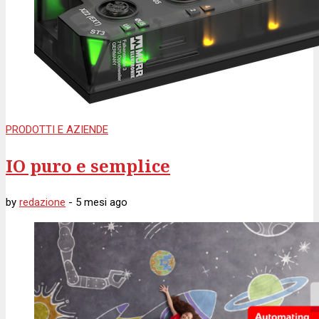
PRODOTTI E AZIENDE
IO puro e semplice
by
redazione
-
5 mesi
ago