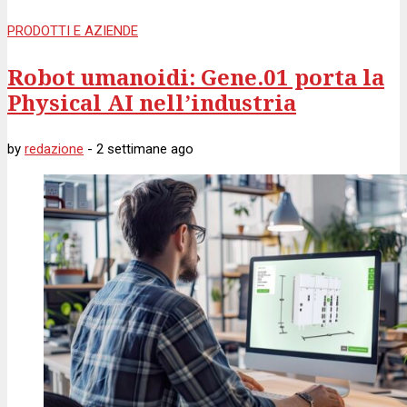
PRODOTTI E AZIENDE
Robot umanoidi: Gene.01 porta la
Physical AI nell’industria
by
redazione
-
2 settimane
ago