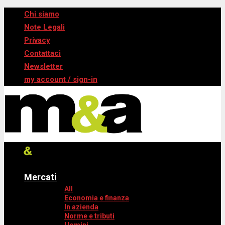
Chi siamo
Note Legali
Privacy
Contattaci
Newsletter
my account / sign-in
Mercati
All
Economia e finanza
In azienda
Norme e tributi