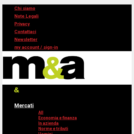
Chi siamo
Note Legali
Privacy
Contattaci
Newsletter
my account / sign-in
Mercati
All
Economia e finanza
In azienda
Norme e tributi