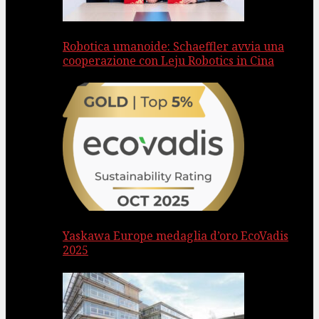
Robotica umanoide: Schaeffler avvia una
cooperazione con Leju Robotics in Cina
Yaskawa Europe medaglia d’oro EcoVadis
2025