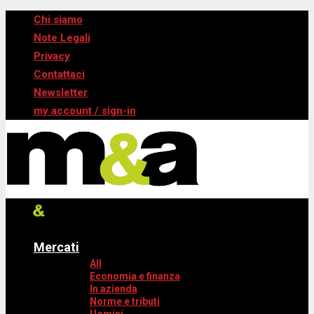
Chi siamo
Note Legali
Privacy
Contattaci
Newsletter
my account / sign-in
Mercati
All
Economia e finanza
In azienda
Norme e tributi