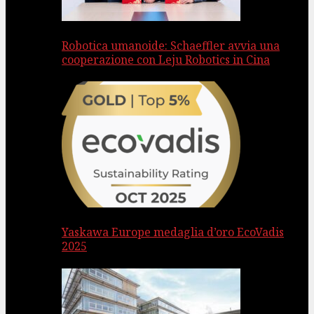
Robotica umanoide: Schaeffler avvia una
cooperazione con Leju Robotics in Cina
Yaskawa Europe medaglia d’oro EcoVadis
2025