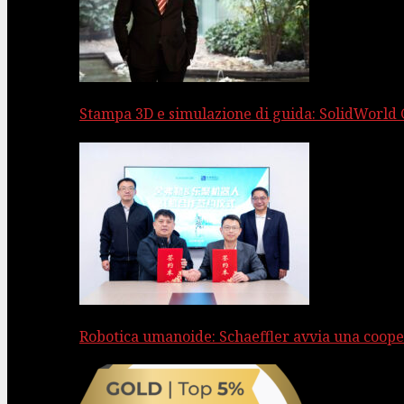
Stampa 3D e simulazione di guida: SolidWorld
Robotica umanoide: Schaeffler avvia una coope