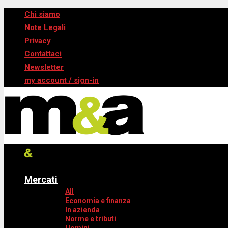
Chi siamo
Note Legali
Privacy
Contattaci
Newsletter
my account / sign-in
Mercati
All
Economia e finanza
In azienda
Norme e tributi