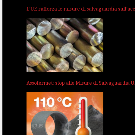
L’UE rafforza le misure di salvaguardia sull’acc
Assofermet: stop alle Misure di Salvaguardia UE