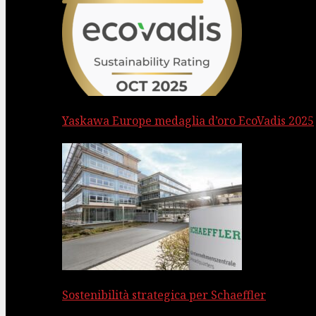
Yaskawa Europe medaglia d’oro EcoVadis 2025
Sostenibilità strategica per Schaeffler