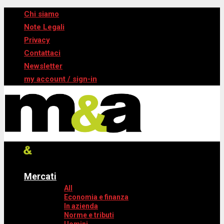
Chi siamo
Note Legali
Privacy
Contattaci
Newsletter
my account / sign-in
Mercati
All
Economia e finanza
In azienda
Norme e tributi