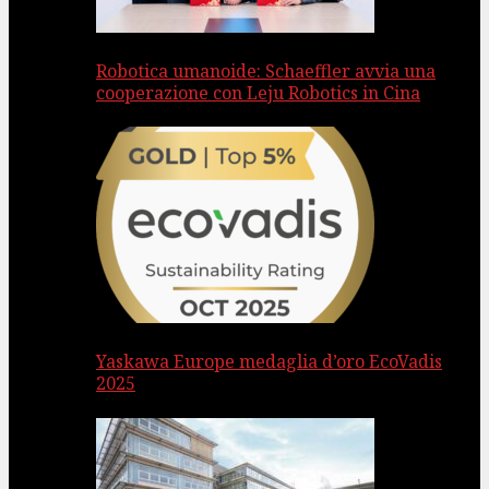
Robotica umanoide: Schaeffler avvia una
cooperazione con Leju Robotics in Cina
Yaskawa Europe medaglia d’oro EcoVadis
2025